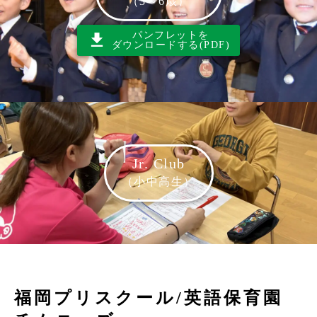
（3～6歳）
パンフレットを
ダウンロードする(PDF)
Jr. Club
（小中高生）
福岡プリスクール/英語保育園