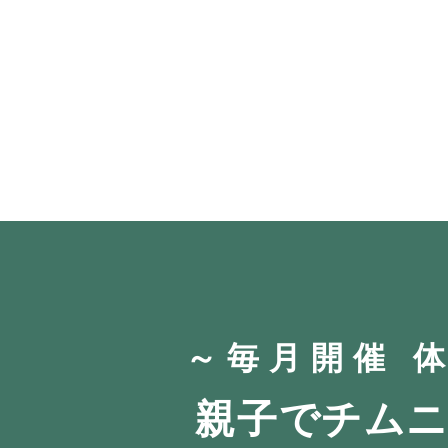
～毎月開催 
親子でチムニ