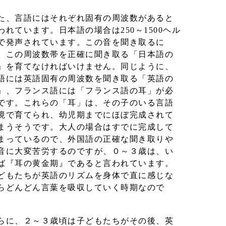
た、言語にはそれぞれ固有の周波数があると
われています。日本語の場合は250～1500ヘル
で発声されています。この音を聞き取るに
、この周波数帯を正確に聞き取る「日本語の
」を育てなければいけません。同じように、
語には英語固有の周波数を聞き取る「英語の
」、フランス語には「フランス語の耳」が必
です。これらの「耳」は、その子のいる言語
境で育てられ、幼児期までにほぼ完成されて
まうそうです。大人の場合はすでに完成して
まっているので、外国語の正確な聞き取りや
音に大変苦労するのですが、０～３歳は、い
ば『耳の黄金期』であると言われています。
どもたちが英語のリズムを身体で直に感じな
らどんどん言葉を吸収していく時期なので
。
らに、２～３歳頃は子どもたちがその後、英