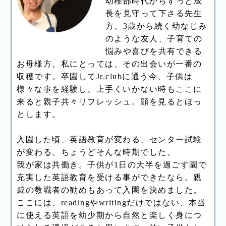
幼稚部時代からずっと成
長を見守って下さる先生
方、3歳から続く幼なじみ
のような友人、子育ての
悩みや喜びを共有できる
お母様方。私にとっては、その出会いが一番の
収穫です。卒園してJr.clubに通う今、子供は
様々な事を経験し、上手くいかない時もここに
来ると親子共々リフレッシュ。顔を見るとほっ
とします。
入園した頃、英語教育が変わる、センター試験
が変わる、ちょうどそんな時期でした。
我が家は共働き。子供が1日の大半を過ごす園で
充実した英語教育を受ける事ができたなら。親
戚の教職者の勧めもあって入園を決めました。
ここには、readingやwritingだけではない、本当
に使える英語を幼少期から自然と楽しく身につ